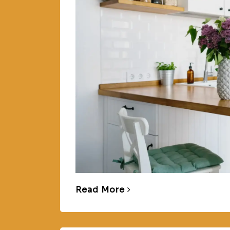
Read More