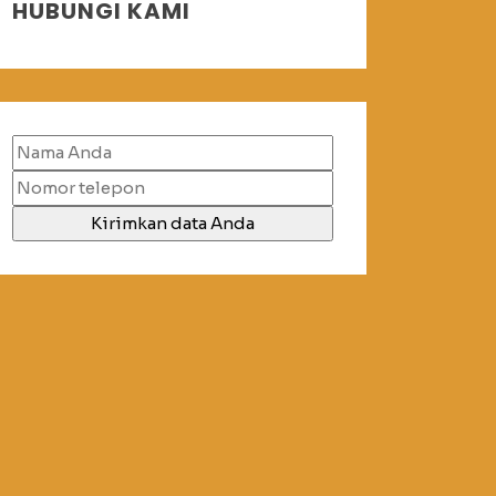
HUBUNGI KAMI