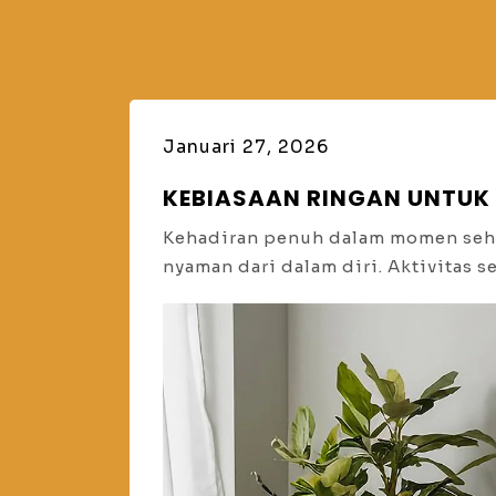
Januari 27, 2026
KEBIASAAN RINGAN UNTUK
Kehadiran penuh dalam momen seha
nyaman dari dalam diri. Aktivitas 