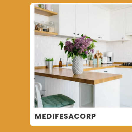
Skip
to
content
MEDIFESACORP