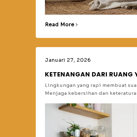
Read More
Januari 27, 2026
KETENANGAN DARI RUANG 
Lingkungan yang rapi membuat suas
Menjaga kebersihan dan keteraturan