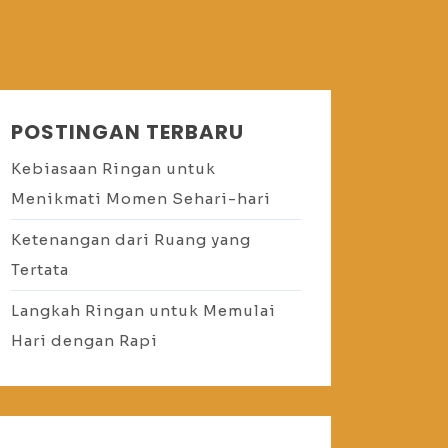
POSTINGAN TERBARU
Kebiasaan Ringan untuk
Menikmati Momen Sehari-hari
Ketenangan dari Ruang yang
Tertata
Langkah Ringan untuk Memulai
Hari dengan Rapi