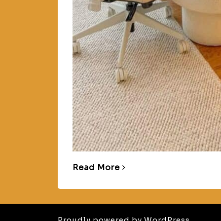
Read More
Proudly powered by WordPress